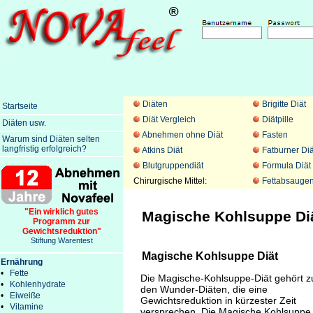
Diäten
Brigitte Diät
Startseite
Diät Vergleich
Diätpille
Diäten usw.
Abnehmen ohne Diät
Fasten
Warum sind Diäten selten
langfristig erfolgreich?
Atkins Diät
Fatburner Diä
Blutgruppendiät
Formula Diät
Chirurgische Mittel:
Fettabsauge
"Ein wirklich gutes
Magische Kohlsuppe Di
Programm zur
Gewichtsreduktion"
Stiftung Warentest
Magische Kohlsuppe Diät
Ernährung
•
Fette
Die Magische-Kohlsuppe-Diät gehört z
•
Kohlenhydrate
den Wunder-Diäten, die eine
•
Eiweiße
Gewichtsreduktion in kürzester Zeit
•
Vitamine
versprechen. Die Magische Kohlsuppe