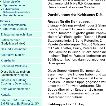
•
Mineralstoffe
Diät verspricht 5 bis 8,5 Kilogramm
•
Spurenelemente
Gewichtsverlust in einer Woche.
•
E-Nummern
Nahrungsmittelzusatzstoffe
Durchführung der Kohlsuppe Diät:
•
Kalorientabelle
Fitness
Rezept für die Kohlsuppe:
•
Waschbrettbauch
6 lange Frühlingszwiebeln oder 2 Stan
•
Sportverletzungen
Lauch, 1 oder 2 Dosen Tomaten oder
frische Tomaten, 2 große grüne Paprik
Entspannungstechniken
kleiner Weißkohl, gelbe Rüben, 1 Bund
BMI berechnen
Staudensellerie, 1 Bund Petersilie, 2
(Body-Mass-Index)
Pakete Zwiebelsuppe (Maggi) Würzen 
mit Salz, Pfeffer, Curry, Petersilie und C
Gesund, Gesundheit
Das Gemüse in kleine Stücke schneide
Alternative Medizin
In einem Topf mit Wasser bedecken u
10 Minuten kochen, dann bei niedriger
Krankheiten
Hitze garen.
Schönheit, Wellness
Diese Suppe können Sie immer dann
Diese Seite zu meinen
essen, wenn Sie Hunger haben und zw
Favoriten
hinzufügen
in jeder Menge. Die Suppe hat keine
Impressum, Haftung,
Kalorien. Je mehr Suppe gegessen wir
Copyright, Datenschutz
umso mehr Fett wird verbrannt. Die
Seite weiter empfehlen
Suppe über einen längeren Zeitraum
ausschließlich gegessen würde zu
Kontakt
Unterernährung führen.
Sitemap
,
SM Ernährung
,
SM Fitness
,
SM Fitness 2
,
SM
Kohlsuppe Diät: 1. Tag