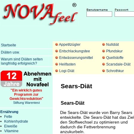
Appetitzügler
Nulldiät
Startseite
Entschlackungstee
Pfundskur
Diäten usw.
Entwässerungsmittel
Quellstoffe
Warum sind Diäten selten
langfristig erfolgreich?
Heilfasten
Scarsdale-Diät
Logi-Diät
Schrothkur
Sears-Diät
"Ein wirklich gutes
Programm zur
Gewichtsreduktion"
Sears-Diät
Stiftung Warentest
Ernährung
Die Sears-Diät wurde von Barry Sears
•
Fette
entwickelte. Die Sears-Diät hat das Zie
•
Kohlenhydrate
den Stoffwechsel zu optimieren und
•
Eiweiße
dadurch die Fettverbrennung
•
Vitamine
anzukurbeln.