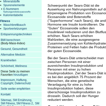
•
Mineralstoffe
Schwerpunkt der Sears-Diät ist die
•
Spurenelemente
Auswirkung von Nahrungsmitteln auf d
•
E-Nummern
Nahrungsmittelzusatzstoffe
körpereigene Produktion von Eicosano
•
Kalorientabelle
Eicosanoide sind Botenstoffe
("Superhormone" nach Sears), die and
Fitness
Hormone wie Insulin kontrollieren. Die
•
Waschbrettbauch
"Guten" Eicosanoide sollen den
•
Sportverletzungen
Insulinlevel reduzieren und den Blutflu
Entspannungstechniken
erhöhen. Nach Sears erhöhen
Mahlzeiten, die eine ausgewogene
BMI berechnen
Zusammensetzung von Kohlenhydrate
(Body-Mass-Index)
Proteinen und Fetten habn die Produkt
Gesund, Gesundheit
der guten Eicosanoide.
Alternative Medizin
Bei der Sears-Diät unterscheidet man
Krankheiten
zwischen Personen mit einer
ausreichenden Insulinproduktion und
Schönheit, Wellness
Personen mit einer zu hohen
Diese Seite zu meinen
Insulinproduktion. Ziel der Sears-Diät is
Favoriten
hinzufügen
es bei den angeblich 75 Prozent der
Impressum, Haftung,
Menschen, die eine genetische
Copyright, Datenschutz
Veranlagung für eine zu hohe
Insulinproduktion haben, diese
Seite weiter empfehlen
überschüssige Insulinproduktion zu
Kontakt
drosseln. Dadurch soll der Hunger
reduziert werden.
Sitemap
,
SM Ernährung
,
SM Fitness
,
SM Fitness 2
,
SM