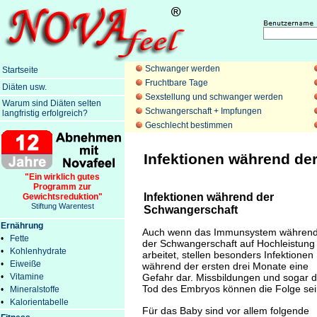
Schwanger werden
Startseite
Fruchtbare Tage
Diäten usw.
Sexstellung und schwanger werden
Warum sind Diäten selten
Schwangerschaft + Impfungen
langfristig erfolgreich?
Geschlecht bestimmen
Infektionen während de
"Ein wirklich gutes
Programm zur
Infektionen während der
Gewichtsreduktion"
Stiftung Warentest
Schwangerschaft
Ernährung
Auch wenn das Immunsystem währen
•
Fette
der Schwangerschaft auf Hochleistung
•
Kohlenhydrate
arbeitet, stellen besonders Infektionen
•
Eiweiße
während der ersten drei Monate eine
•
Vitamine
Gefahr dar. Missbildungen und sogar d
Tod des Embryos können die Folge sei
•
Mineralstoffe
•
Kalorientabelle
Für das Baby sind vor allem folgende