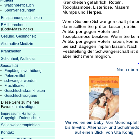
Fitness
Krankheiten gefährlich: Röteln,
•
Waschbrettbauch
Toxoplasmose, Listeriose, Masern,
•
Sportverletzungen
Mumps und Herpes.
Entspannungstechniken
Wenn Sie eine Schwangerschaft plane
BMI berechnen
dann sollten Sie prüfen lassen, ob Sie
(Body-Mass-Index)
Antikörper gegen Röteln und
Toxoplasmose besitzen. Wenn Sie kei
Gesund, Gesundheit
Antikörper gegen Röteln haben, könne
Alternative Medizin
Sie sich dagegen impfen lassen. Nach
Feststellung der Schwangerschaft ist d
Krankheiten
aber nicht mehr möglich.
Schönheit, Wellness
Sexualität
Nach oben
•
Empfängnisverhütung
•
Potenzmittel
•
schwanger werden
•
Fruchtbarkeit
•
Geschlechtskrankheiten
•
Geschlechtsorgane
Diese Seite zu meinen
Favoriten
hinzufügen
Impressum, Haftung,
Copyright, Datenschutz
Wir wollen ein Baby. Von Mönchspfeff
Seite weiter empfehlen
bis In-vitro. Alternativ- und Schulmedi
auf einen Blick. von Uta König
Kontakt